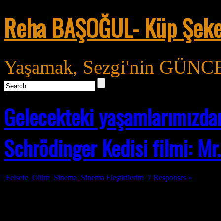
Reha BAŞOĞUL- Küp Şeke
Yaşamak, Sezgi'nin GÜNCE'
Gelecekteki yaşamlarımızdan
Schrödinger Kedisi filmi: 
Felsefe
,
Ölüm
,
Sinema
,
Sinema Eleştirilerim
7 Responses »
Ağu
08
2011