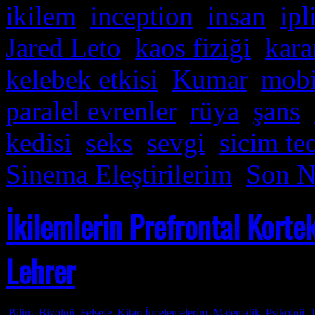
ikilem
,
inception
,
insan
,
ipl
Jared Leto
,
kaos fiziği
,
kara
kelebek etkisi
,
Kumar
,
mobi
paralel evrenler
,
rüya
,
şans
,
kedisi
,
seks
,
sevgi
,
sicim teo
Sinema Eleştirilerim
,
Son N
İkilemlerin Prefrontal Korte
Lehrer
Bilim
,
Biyoloji
,
Felsefe
,
Kitap İncelemelerim
,
Matematik
,
Psikoloji
,
T