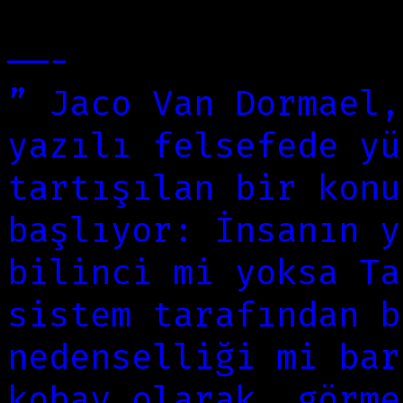
hakedecek ne yaptım
——-
” Jaco Van Dormael,
yazılı felsefede yü
tartışılan bir konu
başlıyor: İnsanın y
bilinci mi yoksa Ta
sistem tarafından b
nedenselliği mi bar
kobay olarak görme