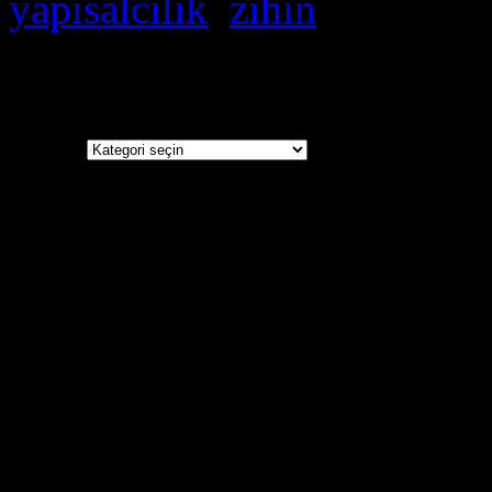
yapısalcılık
,
zihin
Kategoriler
Kategoriler
Sevdiğim Aforizmalar
Oysa sırlarım, çığlıklarımda
Mevlana
Haiku’larım