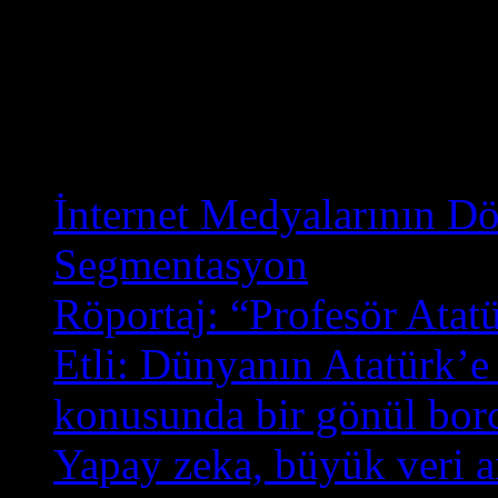
yer öz, el dirhem / fer ısla
merhem...
Son 15 Yazım
İnternet Medyalarının D
Segmentasyon
Röportaj: “Profesör Atatü
Etli: Dünyanın Atatürk’e 
konusunda bir gönül bor
Yapay zeka, büyük veri an