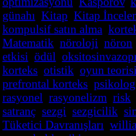
optimizasyonu
,
Kasporov
,
k
günahı
,
Kitap
,
Kitap İncele
kompulsif satın alma
,
korte
Matematik
,
nöroloji
,
nöron
etkisi
,
ödül
,
oksitosinvazop
korteks
,
otistik
,
oyun teoris
prefrontal korteks
,
psikolog
rasyonel
,
rasyonelizm
,
risk
satranç
,
sezgi
,
sezgicilik
,
si
Tüketici Davranışları
,
willi