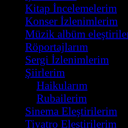
Kitap İncelemelerim
(6
Konser İzlenimlerim
(
Müzik albüm eleştirile
Röportajlarım
(6)
Sergi İzlenimlerim
(4)
Şiirlerim
(76)
Haikularım
(2)
Rubailerim
(2)
Sinema Eleştirilerim
(1
Tiyatro Eleştirilerim
(1