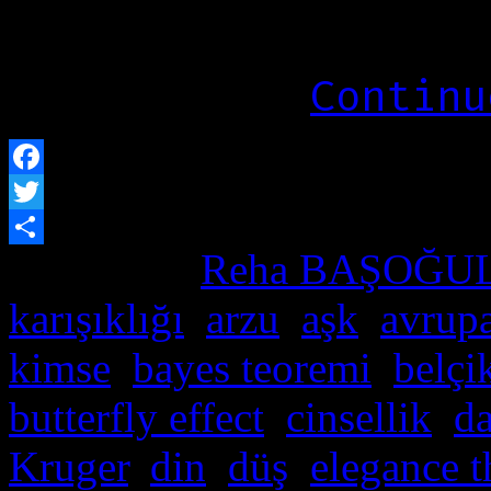
Continu
Facebook
Twitter
Posted by
Reha BAŞOĞU
Paylaş
karışıklığı
,
arzu
,
aşk
,
avrup
kimse
,
bayes teoremi
,
belçi
butterfly effect
,
cinsellik
,
d
Kruger
,
din
,
düş
,
elegance t