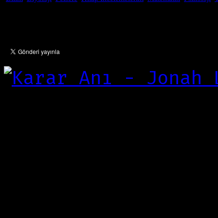
Oca
17
2011
“Çözdüm her şey çok
Denize doğru
Üç beş dakika yeter
Zaten çoğu şey değm
Denize doğru