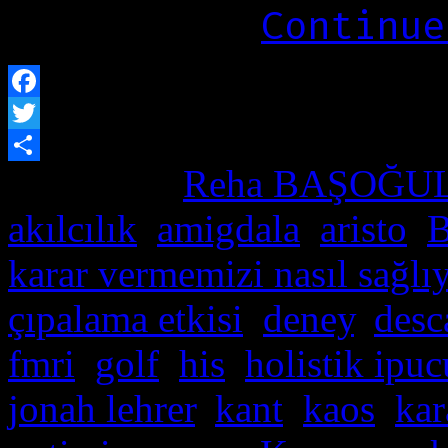
inceliyor:
Continue
Facebook
Twitter
Posted by
Reha BAŞOĞU
Paylaş
akılcılık
,
amigdala
,
aristo
,
B
karar vermemizi nasıl sağlı
çıpalama etkisi
,
deney
,
desc
fmri
,
golf
,
his
,
holistik ipuc
jonah lehrer
,
kant
,
kaos
,
kar