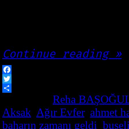
Dede Efendi’nin kai
seçerek yelken açıy
tarifliyor topluluk
Continue reading »
Facebook
Twitter
Posted by
Reha BAŞOĞU
Paylaş
Aksak
,
Ağır Evfer
,
ahmet h
baharın zamanı geldi
,
busel