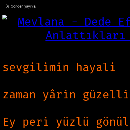
“gözümde dâim hayâ
sevgilimin hayali
Gönünde her dem ce
zaman yârin güzelli
Ey peri-rü dilber-i
Ey peri yüzlü gönül