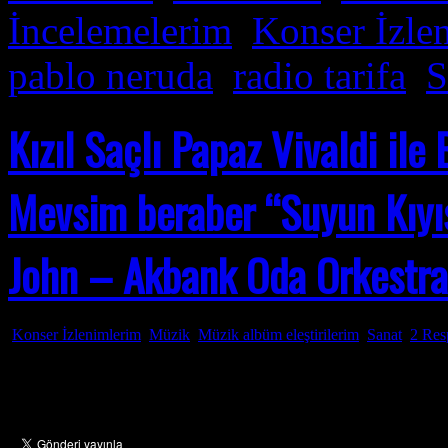
İncelemelerim
,
Konser İzle
pablo neruda
,
radio tarifa
,
S
Kızıl Saçlı Papaz Vivaldi il
Mevsim beraber “Suyun Kıyı
John – Akbank Oda Orkestras
Konser İzlenimlerim
,
Müzik
,
Müzik albüm eleştirilerim
,
Sanat
2 Res
Oca
29
2011