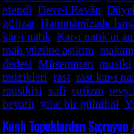
efendi
,
Devr-i Revân
,
Düye
gülizar
,
Hammâmîzade İsmâî
kar-ı natık
,
Kar-ı natık'ın an
mah yüzüne aşıkım
,
makam
dedesi
,
Müsemmen
,
musiki
müzikleri
,
rast
,
rast kar-ı na
musikisi
,
sufi
,
sufizm
,
tevşi
beyatlı
,
yine bir gülnihal
,
Y
Kanlı Topuklardan Sıçrayan