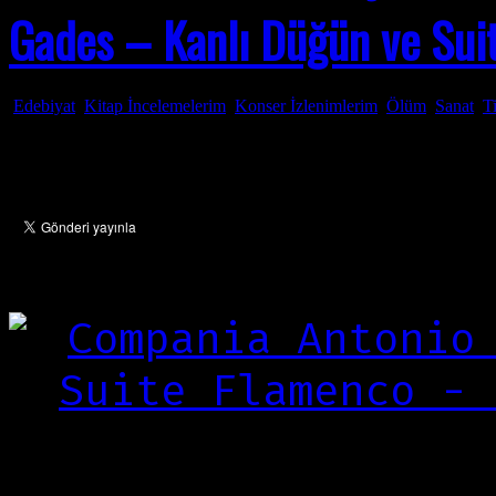
Gades – Kanlı Düğün ve Sui
Edebiyat
,
Kitap İncelemelerim
,
Konser İzlenimlerim
,
Ölüm
,
Sanat
,
T
Mar
06
2011
“Ay, bu ne çılgınlı