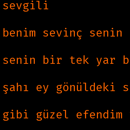
sevgili
Gam benim şâdi sen
benim sevinç senin 
Devr’an senin yâr 
senin bir tek yar b
Ey şâh-ı cihân ey 
şahı ey gönüldeki s
Senin gibi güzel ef
gibi güzel efendim 
Gül yüzlü mâhım ra