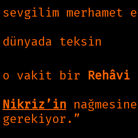
sevgilim merhamet e
Çeşm-i siyâhım âle
dünyada teksin
Düşdü o dem hâtıra
o vakit bir
Rehâvi
b
Şû’le gerek nağme-
Nikriz’in
nağmesine
gerekiyor.”