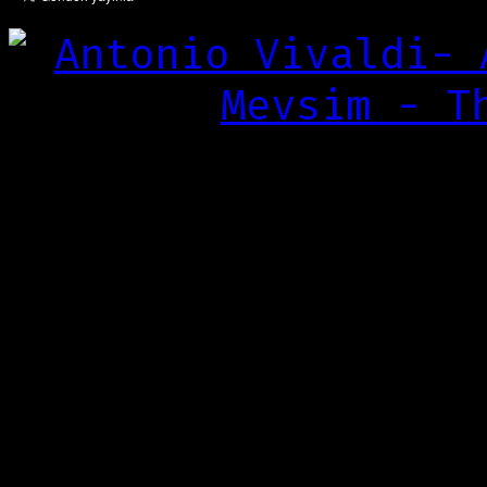
“Aynı günde dört me
bir şey bu.
Önce özlüyor,
sonra ağlıyor,
akşamları kusuyor,
geceleri çok seviyo