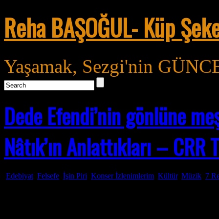
Reha BAŞOĞUL- Küp Şeke
Yaşamak, Sezgi'nin GÜNCE'
Dede Efendi’nin gönlüne meş
Nâtık’ın Anlattıkları – CRR 
Edebiyat
,
Felsefe
,
İşin Piri
,
Konser İzlenimlerim
,
Kültür
,
Müzik
7 Re
Mar
17
2011