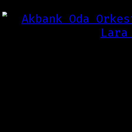
Mevsim”temasıyla bi
Daha önce
“Venedikl
başlıklı konserinde
konçertolarıyla Puc
birleştiren ve 1998
Orkestrası Şefliği’
Cem Mansur
, Offenba