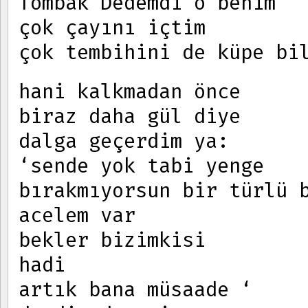
Tombak Dedemdi o benim
çok çayını içtim
çok tembihini de küpe bi
hani kalkmadan önce
biraz daha gül diye
dalga geçerdim ya:
‘sende yok tabi yenge
bırakmıyorsun bir türlü 
acelem var
bekler bizimkisi
hadi
artık bana müsaade ‘