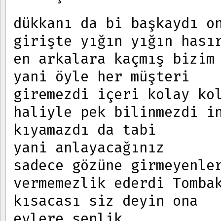
dükkanı da bi başkaydı o
girişte yığın yığın hası
en arkalara kaçmış bizim
yani öyle her müşteri
giremezdi içeri kolay ko
haliyle pek bilinmezdi i
kıyamazdı da tabi
yani anlayacağınız
sadece gözüne girmeyenle
vermemezlik ederdi Tomba
kısacası siz deyin ona
evlere şenlik