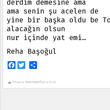
derdim demesine ama
ama senin şu acelen de
yine bir başka oldu be T
alacağın olsun
nur içinde yat emi…
Reha Başoğul
Facebook
Twitter
Paylaş
Posted by
Reha BAŞOĞUL
at 03:10