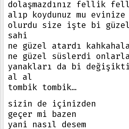
dolaşmazdınız fellik fel
alıp koydunuz mu evinize
olurdu size işte bi güze
sahi
ne güzel atardı kahkahal
ne güzel süslerdi onlarl
yanakları da bi değişikt
al al
tombik tombik…
sizin de içinizden
geçer mi bazen
yani nasıl desem