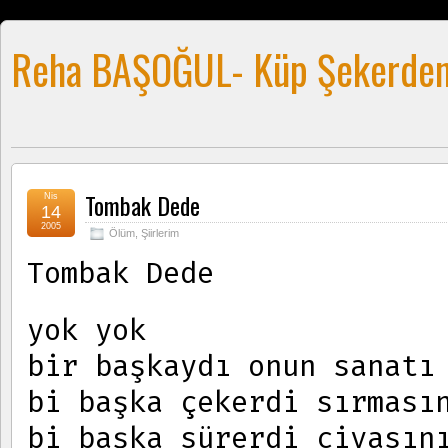
Reha BAŞOĞUL- Küp Şekerden
Tombak Dede
Nis
14
2005
Ölüm
,
Şiirlerim
Tombak Dede
yok yok
bir başkaydı onun sanatı
bi başka çekerdi sırması
bi başka sürerdi civasın