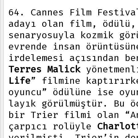
64. Cannes Film Festiv
adayı olan film, ödülü,
senaryosuyla kozmik gör
evrende insan örüntüsün
irdelemesi açısından be
Terres Malick
yönetmenl
Life
” filmine kaptırırk
oyuncu” ödülüne ise oyu
layık görülmüştür. Bu ö
bir Trier filmi olan “A
çarpıcı rolüyle
Charlot
verilmişti. Trier’in de