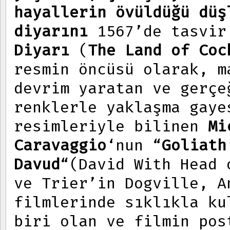
hayallerin övüldüğü düş
diyarını
1567’de tasvir
Diyarı
(
The Land of Coc
resmin öncüsü olarak, m
devrim yaratan ve gerçe
renklerle yaklaşma gaye
resimleriyle bilinen
Mi
Caravaggio
‘nun “
Goliath
Davud
“(David With Head 
ve Trier’in Dogville, A
filmlerinde sıklıkla ku
biri olan ve filmin pos