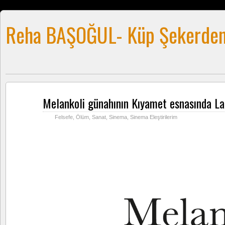
Reha BAŞOĞUL- Küp Şekerden
Melankoli günahının Kıyamet esnasında La
Eki
22
2011
Felsefe
,
Ölüm
,
Sanat
,
Sinema
,
Sinema Eleştirilerim