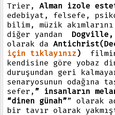
Trier,
Alman izole este
edebiyat, felsefe, psik
bilim, müzik akımlarını
diğer yandan
Dogville
olarak da
Antichrist(De
için tıklayınız
)
filmin
kendisine göre yobaz di
duruşundan geri kalmaya
senaryosunun odağına ta
sefer,
” insanların mela
“dinen günah”
” olarak a
bir tavır olarak yakmış