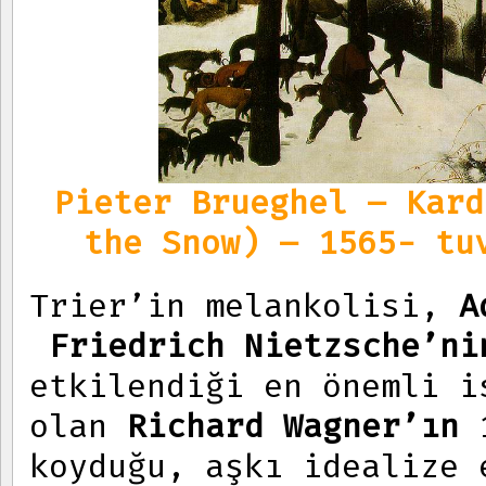
Pieter Brueghel – Kard
the Snow) – 1565- tu
Trier’in melankolisi,
A
Friedrich Nietzsche’ni
etkilendiği en önemli i
olan
Richard Wagner’ın
1
koyduğu, aşkı idealize 