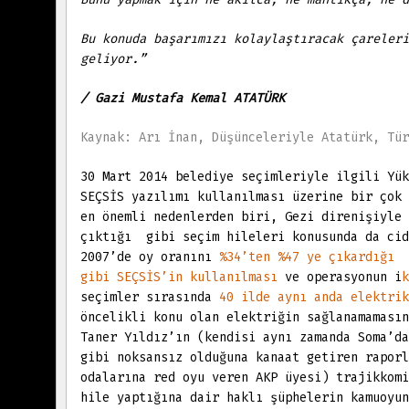
Bu konuda başarımızı kolaylaştıracak çareleri
geliyor.”
/ Gazi Mustafa Kemal ATATÜRK
Kaynak: Arı İnan, Düşünceleriyle Atatürk, Tür
30 Mart 2014 belediye seçimleriyle ilgili Yük
SEÇSİS yazılımı kullanılması üzerine bir çok
en önemli nedenlerden biri, Gezi direnişiyle 
çıktığı gibi seçim hileleri konusunda da cid
2007’de oy oranını
%34’ten %47 ye çıkardığı 
gibi SEÇSİS’in kullanılması
ve operasyonun i
k
seçimler sırasında
40 ilde aynı anda elektri
öncelikli konu olan elektriğin sağlanamamasın
Taner Yıldız’ın (kendisi aynı zamanda Soma’d
gibi noksansız olduğuna kanaat getiren raporl
odalarına red oyu veren AKP üyesi) trajikkom
hile yaptığına dair haklı şüphelerin kamuoyun