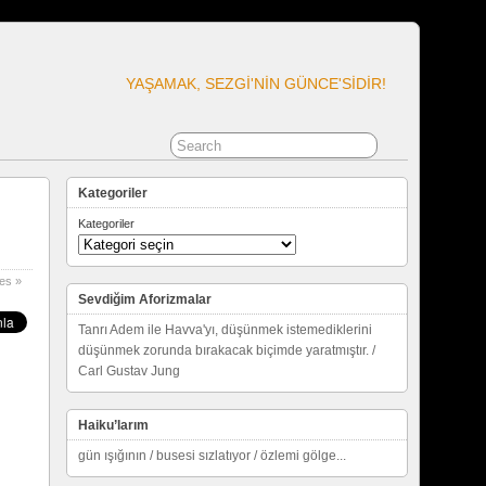
YAŞAMAK, SEZGI'NIN GÜNCE'SIDIR!
Kategoriler
Kategoriler
es »
Sevdiğim Aforizmalar
Tanrı Adem ile Havva'yı, düşünmek istemediklerini
düşünmek zorunda bırakacak biçimde yaratmıştır. /
Carl Gustav Jung
Haiku’larım
gün ışığının / busesi sızlatıyor / özlemi gölge...