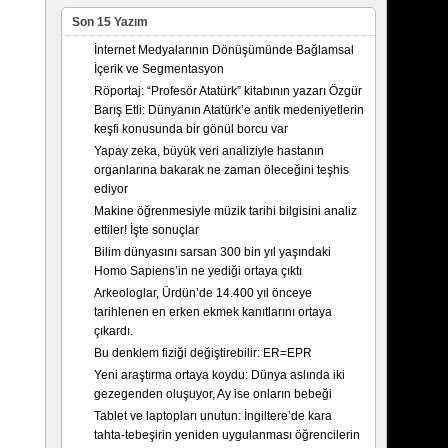
Son 15 Yazım
İnternet Medyalarının Dönüşümünde Bağlamsal
İçerik ve Segmentasyon
Röportaj: “Profesör Atatürk” kitabının yazarı Özgür
Barış Etli: Dünyanın Atatürk’e antik medeniyetlerin
keşfi konusunda bir gönül borcu var
Yapay zeka, büyük veri analiziyle hastanın
organlarına bakarak ne zaman öleceğini teşhis
ediyor
Makine öğrenmesiyle müzik tarihi bilgisini analiz
ettiler! İşte sonuçlar
Bilim dünyasını sarsan 300 bin yıl yaşındaki
Homo Sapiens’in ne yediği ortaya çıktı
Arkeologlar, Ürdün’de 14.400 yıl önceye
tarihlenen en erken ekmek kanıtlarını ortaya
çıkardı.
Bu denklem fiziği değiştirebilir: ER=EPR
Yeni araştırma ortaya koydu: Dünya aslında iki
gezegenden oluşuyor, Ay ise onların bebeği
Tablet ve laptopları unutun: İngiltere’de kara
tahta-tebeşirin yeniden uygulanması öğrencilerin