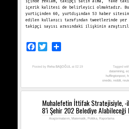
içinde reklam, takipçi satın alma, fake taki
içerik kalitesi de belirleyici olmaktadır. Bu
yurtiçinden 60, yurtdışından 53 haber sitesin
edilen kullanıcı tarafından tweetlerinde yer 
takipçi sayısı arasındaki ilişkinin araştırıl
Facebook
Twitter
Paylaş
Posted by
Reha BAŞOĞUL
at 02:19
Tagged wit
datamining
,
e
huffingtonpost
,
h
onedio
,
reddit
,
reut
Muhalefetin İttifak Stratejisiyle, -
Tem
16
8’i Şehir 202 Belediye Alabileceği
2014
Araştırmalarım
,
Matematik
,
Politika
,
Raporlama