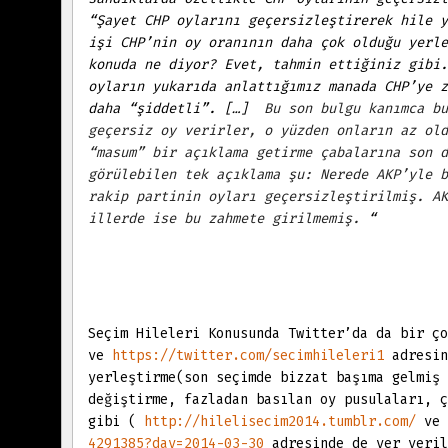
“Şayet CHP oylarını geçersizleştirerek hile y
işi CHP’nin oy oranının daha çok olduğu yerle
konuda ne diyor? Evet, tahmin ettiğiniz gibi.
oyların yukarıda anlattığımız manada CHP’ye z
daha “şiddetli”. […]
Bu son bulgu kanımca bu
geçersiz oy verirler, o yüzden onların az old
“masum” bir açıklama getirme çabalarına son d
görülebilen tek açıklama şu: Nerede AKP’yle b
rakip partinin oyları geçersizleştirilmiş. AK
illerde ise bu zahmete girilmemiş.
“
Seçim Hileleri Konusunda Twitter’da da
bir ç
ve
https://twitter.com/secimhileleri1
adresin
yerleştirme(son seçimde bizzat başıma gelmiş 
değiştirme, fazladan basılan oy pusulaları, ç
gibi (
http://hilelisecim2014.tumblr.com/
ve
4291385?day=2014-03-30
adresinde de yer veril