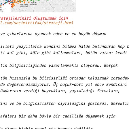
ratejilerinizi Oluşturmak için
l.com/secimittifak/strateji.html
ve çıkarlarına oyuncak eden ve en büyük düşman
illeti yüzyıllarca kendini bilmez halde bulunduran hep b
ti kul gibi, köle gibi kullanmaları, bütün vatanı kendi
tin bilgisizliğinden yararlanmakla oluyordu. Gerçek
tün hızımızla bu bilgisizliği ortadan kaldırmak zorunday
da değerlendirmiyoruz. Üç buçuk-dört yıl önce kendisini
ümdarının verdiği buyruklara, yayımladığı fetvalara,
ını ve bu bilgisizlikten sıyrıldığını gösterdi. Gerektir
afaları bir daha böyle bir cahilliğe düşmemek için
e dince hiçbir engel söz konusu değildir.