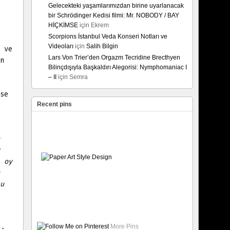
Gelecekteki yaşamlarımızdan birine uyarlanacak
bir Schrödinger Kedisi filmi: Mr. NOBODY / BAY
HİÇKİMSE
için
Ekrem
Scorpions İstanbul Veda Konseri Notları ve
Videoları
için
Salih Bilgin
 ve
Lars Von Trier’den Orgazm Tecridine Brecthyen
n
Bilinçdışıyla Başkaldırı Alegorisi: Nymphomaniac I
– II
için
Semra
se
Recent pins
 oy
u
More Pins
: