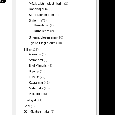
Müzik albüm eleştirilerim
(2)
Röportajlarım
(6)
Sergi İzlenimlerim
(4)
Şiirlerim
(76)
Haikularım
(2)
Rubailerim
(2)
Sinema Eleştirilerim
(10)
Tiyatro Eleştirilerim
(10)
Bilim
(118)
Arkeoloji
(3)
Astronomi
(6)
Bilgi Mimarisi
(4)
Biyoloji
(16)
Felsefe
(22)
Kavramlar
(42)
Matematik
(26)
Psikoloji
(15)
Edebiyat
(21)
Gezi
(1)
Günlük atıştırmalar
(2)