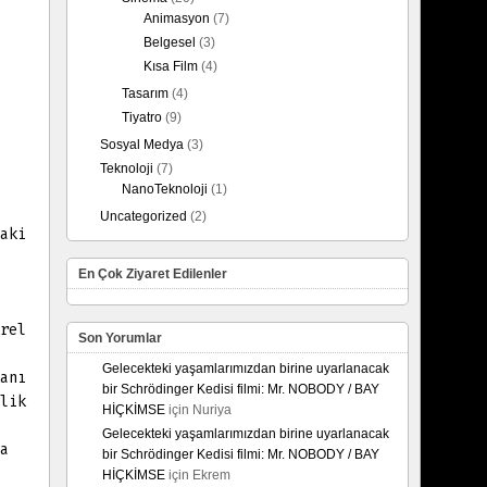
Animasyon
(7)
Belgesel
(3)
Kısa Film
(4)
Tasarım
(4)
Tiyatro
(9)
Sosyal Medya
(3)
Teknoloji
(7)
NanoTeknoloji
(1)
Uncategorized
(2)
aki
En Çok Ziyaret Edilenler
rel
Son Yorumlar
Gelecekteki yaşamlarımızdan birine uyarlanacak
anı
bir Schrödinger Kedisi filmi: Mr. NOBODY / BAY
lik
HİÇKİMSE
için
Nuriya
Gelecekteki yaşamlarımızdan birine uyarlanacak
a
bir Schrödinger Kedisi filmi: Mr. NOBODY / BAY
HİÇKİMSE
için
Ekrem