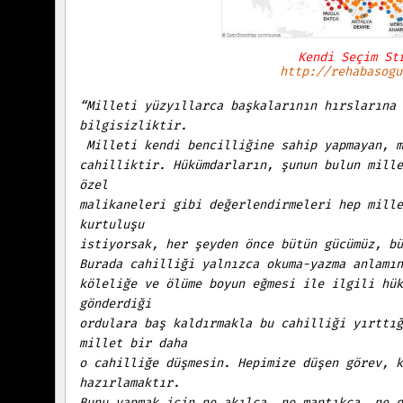
Kendi Seçim St
http://rehabasogu
“Milleti yüzyıllarca başkalarının hırslarına 
bilgisizliktir.
Milleti kendi bencilliğine sahip yapmayan, m
cahilliktir. Hükümdarların, şunun bulun mille
özel
malikaneleri gibi değerlendirmeleri hep mille
kurtuluşu
istiyorsak, her şeyden önce bütün gücümüz, bü
Burada cahilliği yalnızca okuma-yazma anlamın
köleliğe ve ölüme boyun eğmesi ile ilgili hük
gönderdiği
ordulara baş kaldırmakla bu cahilliği yırttığ
millet bir daha
o cahilliğe düşmesin. Hepimize düşen görev, k
hazırlamaktır.
Bunu yapmak için ne akılca, ne mantıkça, ne d