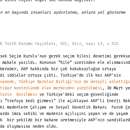
n en başında insanları aydınlatma, onlara yol gösterme
k Tarih Kurumu Yayınları, XVI, dizi, sayı 43, s.522
sek Seçim Kurulu’nun gerek seçim hilesi denetimi gerekse
 makale yazıldı. Konunun “hile” üzerinden ele alınmasınd
beraber, AKP hakkında bir çok hukuksuzluğun ortaya
di iddialar ortaya çıktı. Türkiye’de ilk kez AKP’nin
senede, Türkiye Barolar Birliği’nin de detaylı anlattığı
tidar kontrolünde olan merkezden yürütülmesi
, 30 Mart ye
klerin kesilmesi
ve Türkiye’deki seçim güvenliğinde
ı “trafoya kedi girmesi” ile açıklayan AKP’li Enerji Bak
aki madenlere Çalışma ve Sosyal Güvenlik Bakanı Faruk Çe
arda imza sahibi ve madenin açılışını yapan ve de yaşam
ik bir şekilde bir bahane üretmesiyle AKP’nin sandıklard
da oluşmasına neden oldu.