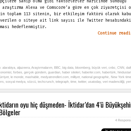
pçilere sahip olma gibi faktörlerler haricinde sunduğu
 araştırma Alexa ve Comscore’a göre en çok ziyaretçisi o
in toplam 113 sitenin, bir etkileşim faktörü olarak kabu
verilen o siteye ait link sayısı ile Twitter hesabındaki
ması hedeflenmiştir.
Continue readi
h:
alarabiya
,
aljazeera
,
Araştırmalarım
,
BBC
,
big data
,
bloomberg
,
büyük veri
,
cnbc
,
CNN
,
dai
conomist
,
forbes
,
gerçek gündem
,
guardian
,
haber siteleri
,
haberler.com
,
habertürk
,
hindusta
ürriyet
,
le monde
,
mashable
,
medyatrendleri.com
,
milliyet
,
national geographic
,
New York tim
ers
,
sosyal medya
,
sözcü
,
techcrunch
,
telegraph
,
time
,
twitter
,
usatoday
,
veri madenciliği
,
yen
iktidarın oyu hiç düşmeden- İktidar’dan 4’ü Büyükşehir
 Bölgeler
4 Respons