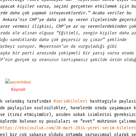
apacak kişiler varsa, seçimi gerçekten etkilemek için bu
rde daha çok yapmak isteyeceklerdir.” Acaba veriler bu
 Ankara’nın CHP’ye daha çok oy veren ilçelerinde geçersi
arar vermesi ilişkisi, CHP’ye az oy verenlerdekinden çok
rada ele alınan olguya “Eğitimli, zengin kişiler daha az
uğu sandıklarda daha çok geçersiz oy çıkar” şeklinde
arbeyi vuruyor. Meyersson’un da vurguladığı gibi
aşka bir parti arasında çekişmeli bir yarış varsa orada 
P’nin gerçek oy oranının tartışmasız şekilde üstün olduğ
Kaynak
ok vatandaş tarafından
#secimhileleri
hashtagiyle paylasi
de paylaşılan usulsüzlükler, hanelerde orada yaşamayan k
ve itiraz etmişimdir), aniden sokak isimlerini gereksizc
öplerde bulunan oy pusulaları ve “evet” mührünün çalınma
https://eksisozluk.com/30-mart-2014-yerel-secim-hileleri
en) bir çok vakanın olduğu ortamda varsayımsal olarak se