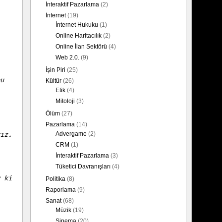
İnteraktif Pazarlama
(2)
İnternet
(19)
İnternet Hukuku
(1)
Online Haritacılık
(2)
Online İlan Sektörü
(4)
Web 2.0.
(9)
İşin Piri
(25)
u
Kültür
(26)
Etik
(4)
Mitoloji
(3)
Ölüm
(27)
Pazarlama
(14)
Advergame
(2)
ız.
CRM
(1)
İnteraktif Pazarlama
(3)
Tüketici Davranışları
(4)
 ki
Politika
(8)
Raporlama
(9)
Sanat
(68)
Müzik
(19)
Sinema
(20)