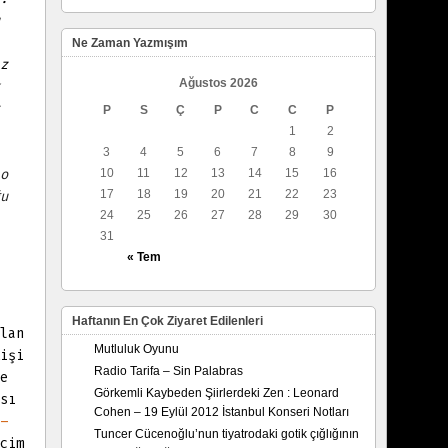
Ne Zaman Yazmışım
z
Ağustos 2026
P
S
Ç
P
C
C
P
1
2
3
4
5
6
7
8
9
o
10
11
12
13
14
15
16
17
18
19
20
21
22
23
u
24
25
26
27
28
29
30
31
« Tem
Haftanın En Çok Ziyaret Edilenleri
lan
Mutluluk Oyunu
işi
Radio Tarifa – Sin Palabras
e
Görkemli Kaybeden Şiirlerdeki Zen : Leonard
sı
Cohen – 19 Eylül 2012 İstanbul Konseri Notları
–
Tuncer Cücenoğlu’nun tiyatrodaki gotik çığlığının
çim