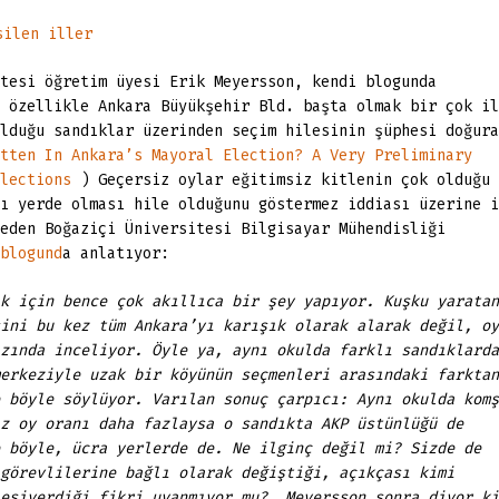
tesi öğretim üyesi Erik Meyersson, kendi blogunda
 özellikle Ankara Büyükşehir Bld. başta olmak bir çok il
lduğu sandıklar üzerinden seçim hilesinin şüphesi doğura
tten In Ankara’s Mayoral Election? A Very Preliminary
lections
) Geçersiz oylar eğitimsiz kitlenin çok olduğu
ı yerde olması hile olduğunu göstermez iddiası üzerine i
eden Boğaziçi Üniversitesi Bilgisayar Mühendisliği
blogund
a anlatıyor:
k için bence çok akıllıca bir şey yapıyor. Kuşku yaratan
ini bu kez tüm Ankara’yı karışık olarak alarak değil, oy
zında inceliyor. Öyle ya, aynı okulda farklı sandıklarda
erkeziyle uzak bir köyünün seçmenleri arasındaki farktan
 böyle söylüyor. Varılan sonuç çarpıcı: Aynı okulda komş
z oy oranı daha fazlaysa o sandıkta AKP üstünlüğü de
 böyle, ücra yerlerde de. Ne ilginç değil mi? Sizde de
görevlilerine bağlı olarak değiştiği, açıkçası kimi
leşiverdiği fikri uyanmıyor mu? Meyersson sonra diyor ki