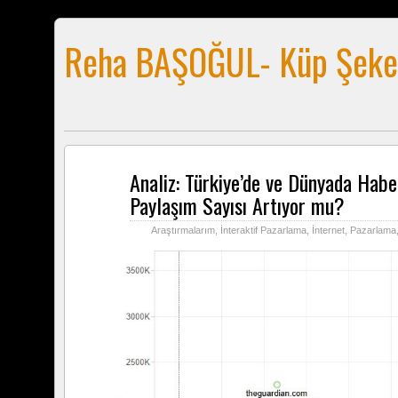
Reha BAŞOĞUL- Küp Şeke
Analiz: Türkiye’de ve Dünyada Haber
Ara
11
Paylaşım Sayısı Artıyor mu?
2015
Araştırmalarım
,
İnteraktif Pazarlama
,
İnternet
,
Pazarlama