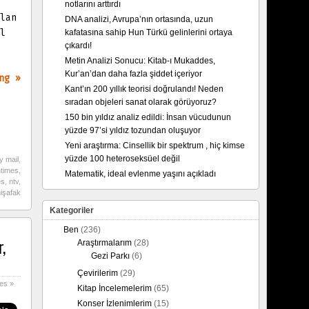
notlarını arttırdı
lan
DNA analizi, Avrupa’nın ortasında, uzun
l
kafatasına sahip Hun Türkü gelinlerini ortaya
çıkardı!
Metin Analizi Sonucu: Kitab-ı Mukaddes,
Kur’an’dan daha fazla şiddet içeriyor
ng »
Kant’ın 200 yıllık teorisi doğrulandı! Neden
sıradan objeleri sanat olarak görüyoruz?
150 bin yıldız analiz edildi: İnsan vücudunun
yüzde 97’si yıldız tozundan oluşuyor
Yeni araştırma: Cinsellik bir spektrum , hiç kimse
yüzde 100 heteroseksüel değil
ly mail
,
ntimes
,
Matematik, ideal evlenme yaşını açıkladı
es
,
ntv
,
işafak
Kategoriler
Ben
(236)
,
Araştırmalarım
(28)
Gezi Parkı
(6)
Çevirilerim
(29)
es »
Kitap İncelemelerim
(65)
Konser İzlenimlerim
(15)