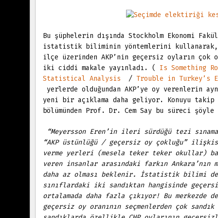
Bu şüphelerin dışında Stockholm Ekonomi Fakül
istatistik biliminin yöntemlerini kullanarak,
ilçe üzerinden AKP’nin geçersiz oyların çok o
iki ciddi makale yayınladı. (
Is Something Ro
Statistical Analysis
/
Trouble in Turkey’s E
yerlerde olduğundan AKP’ye oy verenlerin ayn
yeni bir açıklama daha geliyor. Konuyu takip 
bölümünden Prof. Dr. Cem Say bu süreci şöyle
“Meyersson Eren’in ileri sürdüğü tezi sınama
“AKP üstünlüğü / geçersiz oy çokluğu” ilişkis
verme yerleri (mesela teker teker okullar) ba
veren insanlar arasındaki farkın Ankara’nın m
daha az olması beklenir. İstatistik bilimi de
sınıflardaki iki sandıktan hangisinde geçersi
ortalamada daha fazla çıkıyor! Bu merkezde de
geçersiz oy oranının seçmenlerden çok sandık 
sandıklarda özellikle CHP oylarının geçersiz